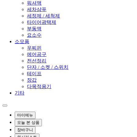
워셔액
세차샴푸
세정제 / 세척제
타이어광택제
부동액
요소수
소모품
우찌핀
에어공구
전선정리
단자 / 소켓 / 스위치
테이프
장갑
다목적용기
기타
마이메뉴
오늘 본 상품
장바구니