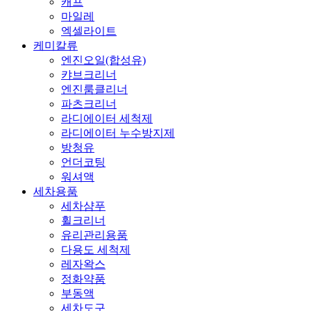
캐프
마일레
엑셀라이트
케미칼류
엔진오일(합성유)
캬브크리너
엔진룸클리너
파츠크리너
라디에이터 세척제
라디에이터 누수방지제
방청유
언더코팅
워셔액
세차용품
세차샴푸
휠크리너
유리관리용품
다용도 세척제
레자왁스
정화약품
부동액
세차도구