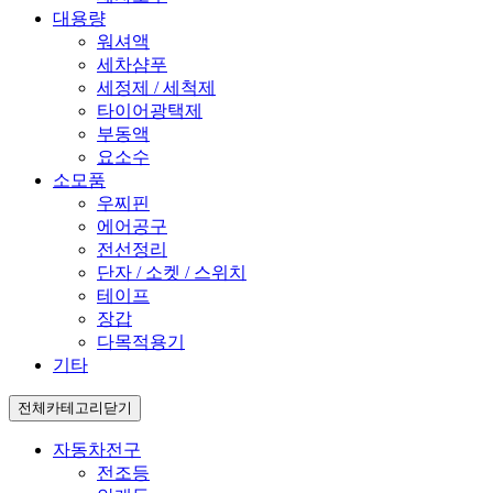
대용량
워셔액
세차샴푸
세정제 / 세척제
타이어광택제
부동액
요소수
소모품
우찌핀
에어공구
전선정리
단자 / 소켓 / 스위치
테이프
장갑
다목적용기
기타
전체카테고리
닫기
자동차전구
전조등