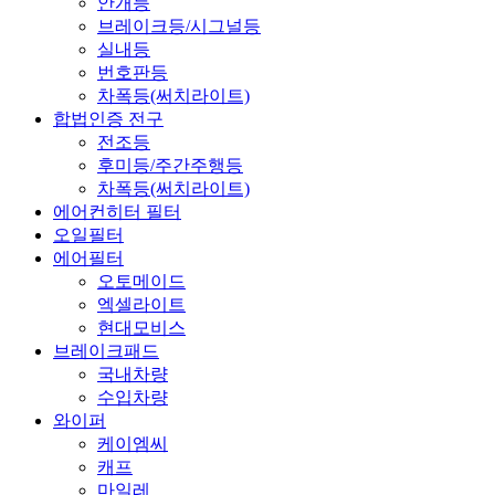
안개등
브레이크등/시그널등
실내등
번호판등
차폭등(써치라이트)
합법인증 전구
전조등
후미등/주간주행등
차폭등(써치라이트)
에어컨히터 필터
오일필터
에어필터
오토메이드
엑셀라이트
현대모비스
브레이크패드
국내차량
수입차량
와이퍼
케이엠씨
캐프
마일레