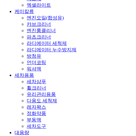
엑셀라이트
케미칼류
엔진오일(합성유)
캬브크리너
엔진룸클리너
파츠크리너
라디에이터 세척제
라디에이터 누수방지제
방청유
언더코팅
워셔액
세차용품
세차샴푸
휠크리너
유리관리용품
다용도 세척제
레자왁스
정화약품
부동액
세차도구
대용량