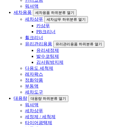
언더코팅
워셔액
세차용품
세차용품 하위분류 열기
세차샴푸
세차샴푸 하위분류 열기
카샴푸
PB크리너
휠크리너
유리관리용품
유리관리용품 하위분류 열기
유리세정제
발수코팅제
김서림방지제
다용도 세척제
레자왁스
정화약품
부동액
세차도구
대용량
대용량 하위분류 열기
워셔액
세차샴푸
세정제 / 세척제
타이어광택제