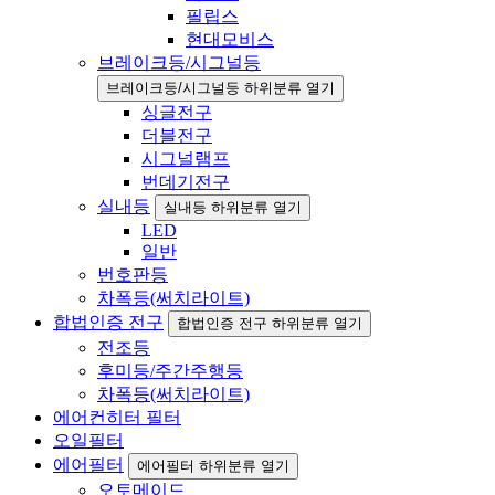
필립스
현대모비스
브레이크등/시그널등
브레이크등/시그널등 하위분류 열기
싱글전구
더블전구
시그널램프
번데기전구
실내등
실내등 하위분류 열기
LED
일반
번호판등
차폭등(써치라이트)
합법인증 전구
합법인증 전구 하위분류 열기
전조등
후미등/주간주행등
차폭등(써치라이트)
에어컨히터 필터
오일필터
에어필터
에어필터 하위분류 열기
오토메이드