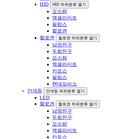
HID
HID 하위분류 열기
오스람
엑셀라이트
필립스
할로겐
할로겐
할로겐 하위분류 열기
남영전구
두희전구
오스람
엑셀라이트
카포스
필립스
현대모비스
안개등
안개등 하위분류 열기
LED
할로겐
할로겐 하위분류 열기
남영전구
두희전구
오스람
엑셀라이트
카포스