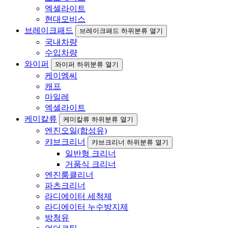
엑셀라이트
현대모비스
브레이크패드
브레이크패드 하위분류 열기
국내차량
수입차량
와이퍼
와이퍼 하위분류 열기
케이엠씨
캐프
마일레
엑셀라이트
케미칼류
케미칼류 하위분류 열기
엔진오일(합성유)
캬브크리너
캬브크리너 하위분류 열기
일반형 크리너
거품식 크리너
엔진룸클리너
파츠크리너
라디에이터 세척제
라디에이터 누수방지제
방청유