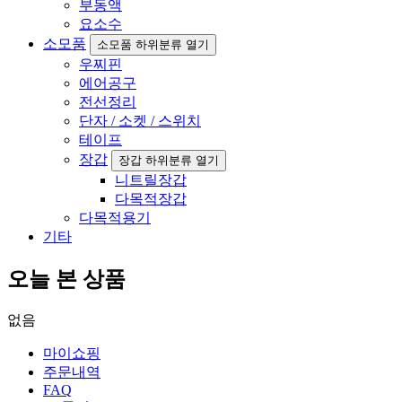
부동액
요소수
소모품
소모품 하위분류 열기
우찌핀
에어공구
전선정리
단자 / 소켓 / 스위치
테이프
장갑
장갑 하위분류 열기
니트릴장갑
다목적장갑
다목적용기
기타
오늘 본 상품
없음
마이쇼핑
주문내역
FAQ