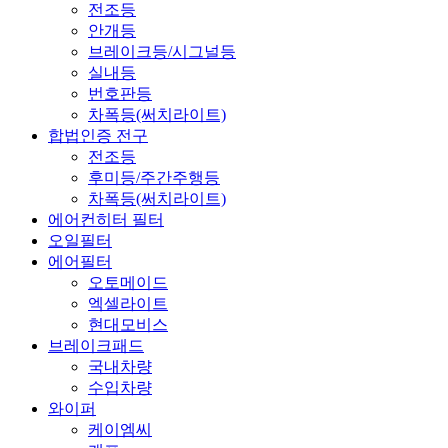
전조등
안개등
브레이크등/시그널등
실내등
번호판등
차폭등(써치라이트)
합법인증 전구
전조등
후미등/주간주행등
차폭등(써치라이트)
에어컨히터 필터
오일필터
에어필터
오토메이드
엑셀라이트
현대모비스
브레이크패드
국내차량
수입차량
와이퍼
케이엠씨