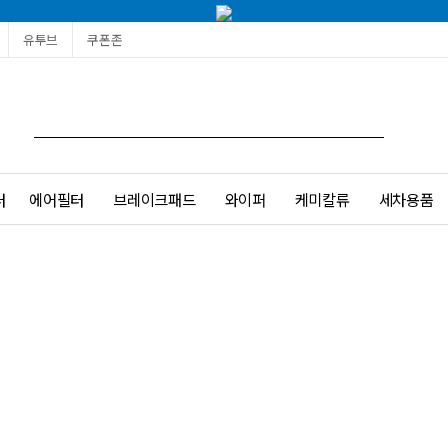
유투브
쿠폰존
터
에어필터
브레이크패드
와이퍼
케미칼류
세차용품