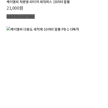
케이엠씨 차량용 타이어 레자왁스 10리터 말통
21,000원
히트
추천
최신
인기
할인
케이엠씨 다용도 세척제 10리터 말통 PB-1 다목적세
정제 전문가용 대용량
11,000원
히트
추천
최신
인기
할인
케이엠씨 에탄올 워셔액 10리터 말통 블루 천연 식물
성 사계절 차량용
20,000원
히트
추천
최신
인기
할인