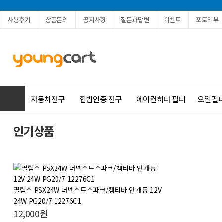
사용후기
상품문의
공지사항
질문과답변
이벤트
포토리뷰
자동차전구
합법인증 전구
에어컨히터 필터
오일필
인기상품
필립스 PSX24W 더넥스트스파크/캡티바 안개등 12V
24W PG20/7 12276C1
12,000원