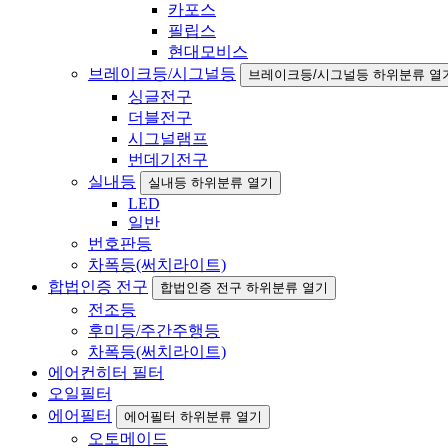
카포스
필립스
현대모비스
브레이크등/시그널등
브레이크등/시그널등 하위분류 열
싱글전구
더블전구
시그널램프
번데기전구
실내등
실내등 하위분류 열기
LED
일반
번호판등
차폭등(써치라이트)
합법인증 전구
합법인증 전구 하위분류 열기
전조등
후미등/주간주행등
차폭등(써치라이트)
에어컨히터 필터
오일필터
에어필터
에어필터 하위분류 열기
오토메이드