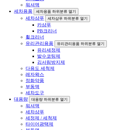
워셔액
세차용품
세차용품 하위분류 열기
세차샴푸
세차샴푸 하위분류 열기
카샴푸
PB크리너
휠크리너
유리관리용품
유리관리용품 하위분류 열기
유리세정제
발수코팅제
김서림방지제
다용도 세척제
레자왁스
정화약품
부동액
세차도구
대용량
대용량 하위분류 열기
워셔액
세차샴푸
세정제 / 세척제
타이어광택제