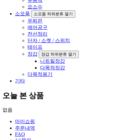
부동액
요소수
소모품
소모품 하위분류 열기
우찌핀
에어공구
전선정리
단자 / 소켓 / 스위치
테이프
장갑
장갑 하위분류 열기
니트릴장갑
다목적장갑
다목적용기
기타
오늘 본 상품
없음
마이쇼핑
주문내역
FAQ