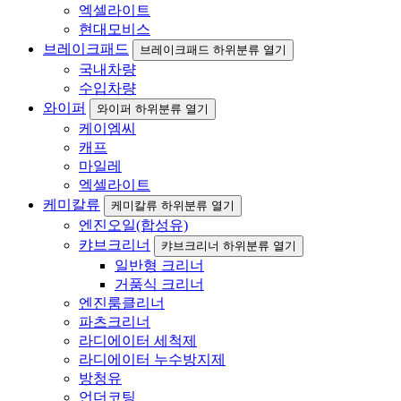
엑셀라이트
현대모비스
브레이크패드
브레이크패드 하위분류 열기
국내차량
수입차량
와이퍼
와이퍼 하위분류 열기
케이엠씨
캐프
마일레
엑셀라이트
케미칼류
케미칼류 하위분류 열기
엔진오일(합성유)
캬브크리너
캬브크리너 하위분류 열기
일반형 크리너
거품식 크리너
엔진룸클리너
파츠크리너
라디에이터 세척제
라디에이터 누수방지제
방청유
언더코팅