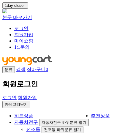
1day close
본문 바로가기
로그인
회원가입
마이쇼핑
1:1문의
검색
장바구니
0
분류
회원로그인
로그인
회원가입
카테고리닫기
히트상품
추천상품
자동차전구
자동차전구 하위분류 열기
전조등
전조등 하위분류 열기